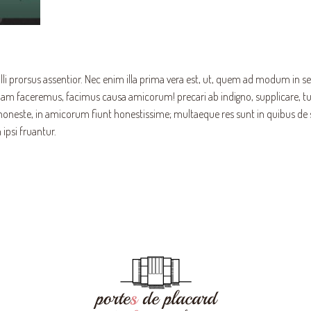
 prorsus assentior. Nec enim illa prima vera est, ut, quem ad modum in se 
faceremus, facimus causa amicorum! precari ab indigno, supplicare, tum
 honeste, in amicorum fiunt honestissime; multaeque res sunt in quibus de
 ipsi fruantur.