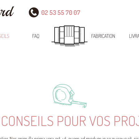
02 53 55 70 07
EILS
FAQ
FABRICATION
LIVR
 CONSEILS POUR VOS PRO
tior. Nec enim illa prima vera est, ut, quem ad modum in se quisque sit, 