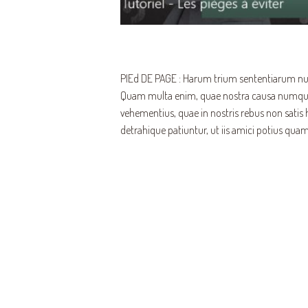
PIEd DE PAGE : Harum trium sententiarum nulli
Quam multa enim, quae nostra causa numquam 
vehementius, quae in nostris rebus non satis
detrahique patiuntur, ut iis amici potius quam