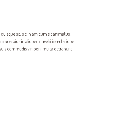
quisque sit, sic in amicum sit animatus.
 acerbius in aliquem invehi insectarique
 suis commodis viri boni multa detrahunt