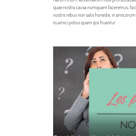
quae nostra causa numquam faceremus, facimu
nostris rebus non satis honeste, in amicorum
iis amici potius quam ipsi fruantur.