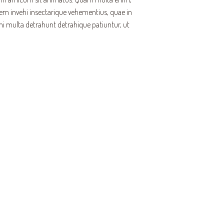
em invehi insectarique vehementius, quae in
ni multa detrahunt detrahique patiuntur, ut