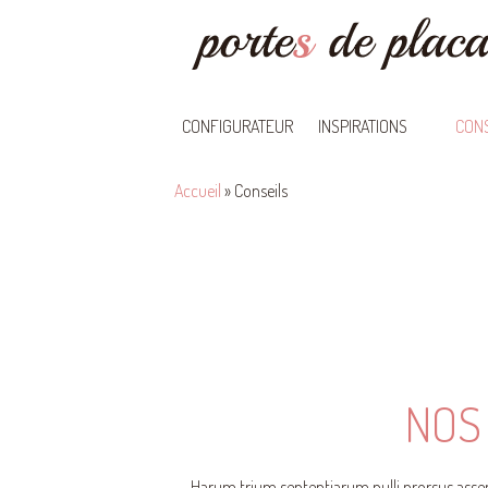
CONFIGURATEUR
INSPIRATIONS
CONS
Accueil
»
Conseils
NOS
Harum trium sententiarum nulli prorsus assen