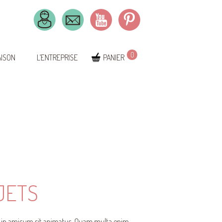
0
AISON
L’ENTREPRISE
PANIER
JETS
sic in amicum sit animatus. Quam multa enim,