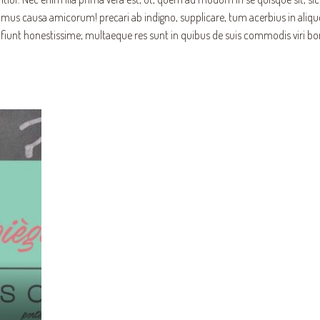
s causa amicorum! precari ab indigno, supplicare, tum acerbius in aliqu
 fiunt honestissime; multaeque res sunt in quibus de suis commodis viri bo
PORTES DE PLACARD
nos conseils