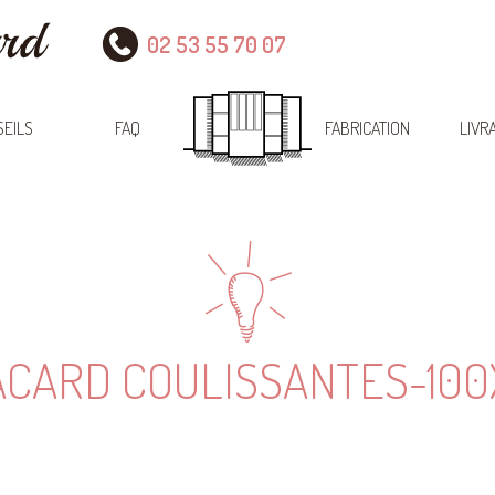
02 53 55 70 07
EILS
FAQ
FABRICATION
LIVR
ACARD COULISSANTES-10