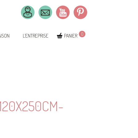
0
AISON
L’ENTREPRISE
PANIER
120X250CM-