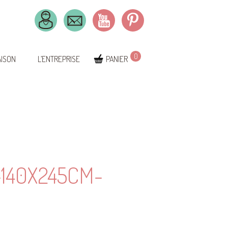
0
AISON
L’ENTREPRISE
PANIER
140X245CM-