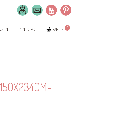
0
AISON
L’ENTREPRISE
PANIER
150X234CM-