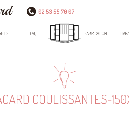
02 53 55 70 07
EILS
FAQ
FABRICATION
LIVR
ACARD COULISSANTES-15