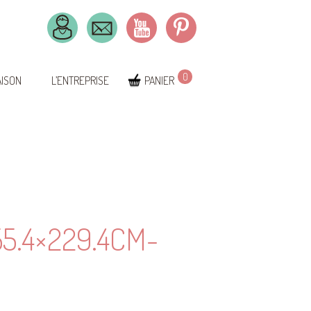
0
AISON
L’ENTREPRISE
PANIER
5.4×229.4CM-