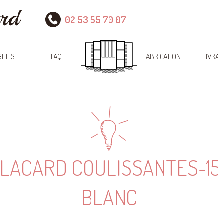
02 53 55 70 07
EILS
FAQ
FABRICATION
LIVR
LACARD COULISSANTES-15
BLANC