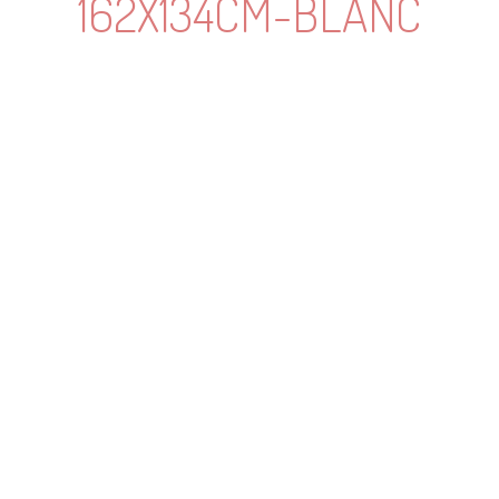
162X134CM-BLANC