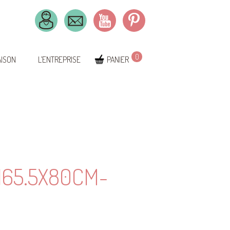
0
AISON
L’ENTREPRISE
PANIER
165.5X80CM-