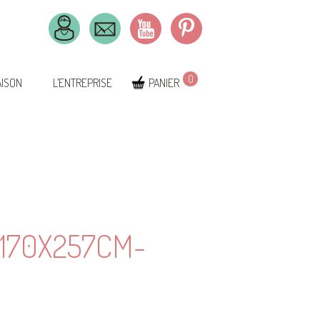
0
AISON
L’ENTREPRISE
PANIER
170X257CM-