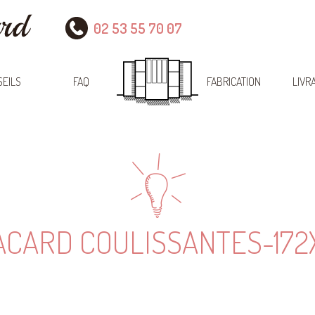
02 53 55 70 07
EILS
FAQ
FABRICATION
LIVR
ACARD COULISSANTES-17