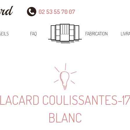
02 53 55 70 07
EILS
FAQ
FABRICATION
LIVR
LACARD COULISSANTES-17
BLANC