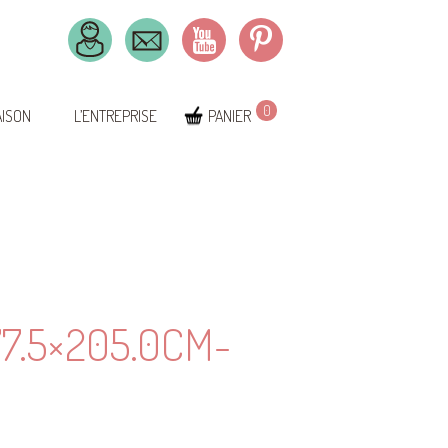
0
AISON
L’ENTREPRISE
PANIER
7.5×205.0CM-