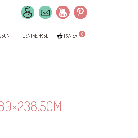
0
AISON
L’ENTREPRISE
PANIER
80×238.5CM-