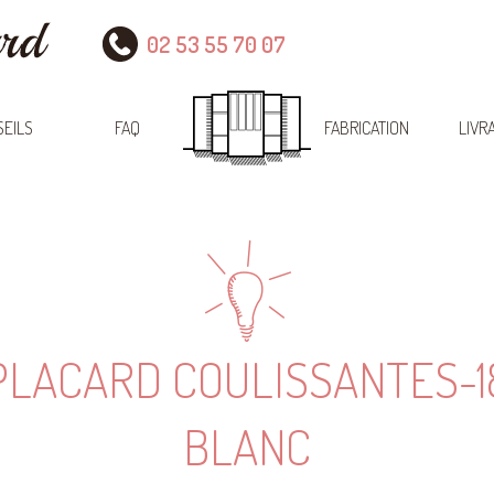
02 53 55 70 07
EILS
FAQ
FABRICATION
LIVR
PLACARD COULISSANTES-1
BLANC