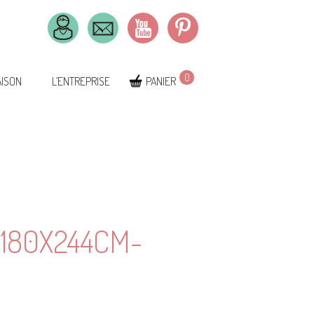
0
AISON
L’ENTREPRISE
PANIER
180X244CM-