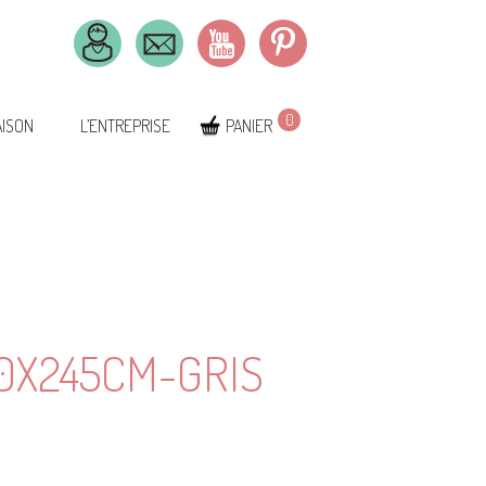
0
AISON
L’ENTREPRISE
PANIER
0X245CM-GRIS