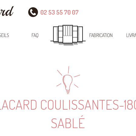
02 53 55 70 07
EILS
FAQ
FABRICATION
LIVR
LACARD COULISSANTES-18
SABLÉ