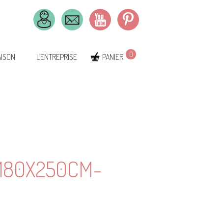
0
AISON
L’ENTREPRISE
PANIER
180X250CM-