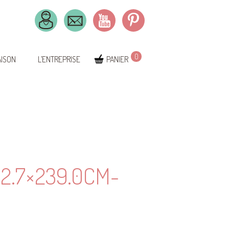
0
AISON
L’ENTREPRISE
PANIER
2.7×239.0CM-