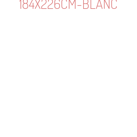
184X226CM-BLANC