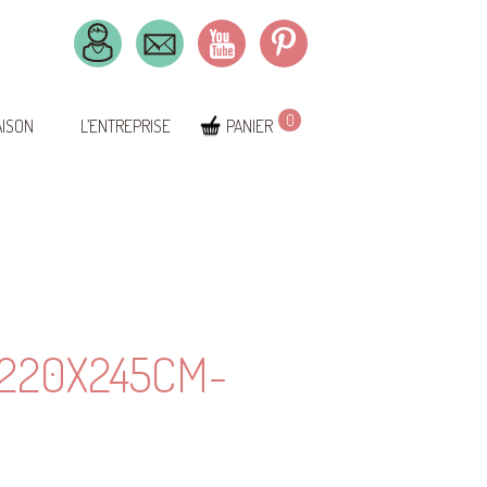
0
AISON
L’ENTREPRISE
PANIER
220X245CM-