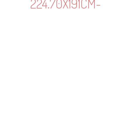
224.70X191CM-