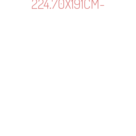
224.70X191CM-