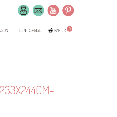
0
AISON
L’ENTREPRISE
PANIER
233X244CM-