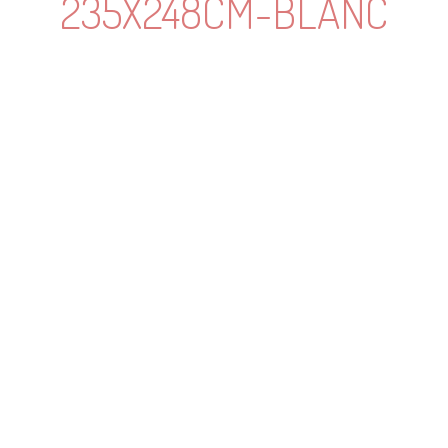
235X248CM-BLANC