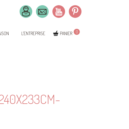
0
AISON
L’ENTREPRISE
PANIER
240X233CM-