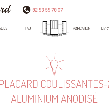
02 53 55 70 07
EILS
FAQ
FABRICATION
LIVR
 PLACARD COULISSANTES-
ALUMINIUM ANODISÉ