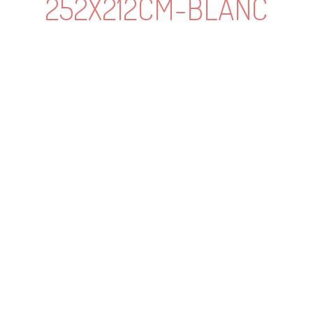
252X212CM-BLANC