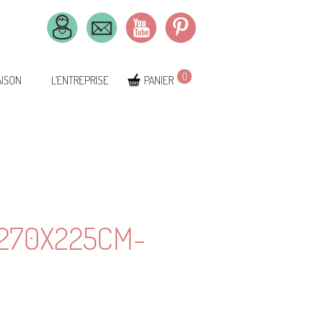
0
AISON
L’ENTREPRISE
PANIER
270X225CM-