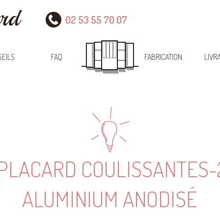
02 53 55 70 07
EILS
FAQ
FABRICATION
LIVR
 PLACARD COULISSANTES-
ALUMINIUM ANODISÉ