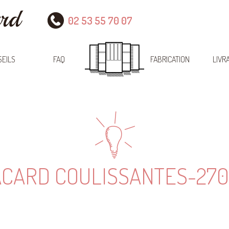
02 53 55 70 07
EILS
FAQ
FABRICATION
LIVR
ACARD COULISSANTES-27