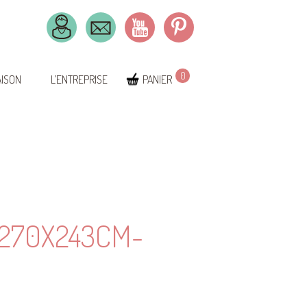
0
AISON
L’ENTREPRISE
PANIER
270X243CM-