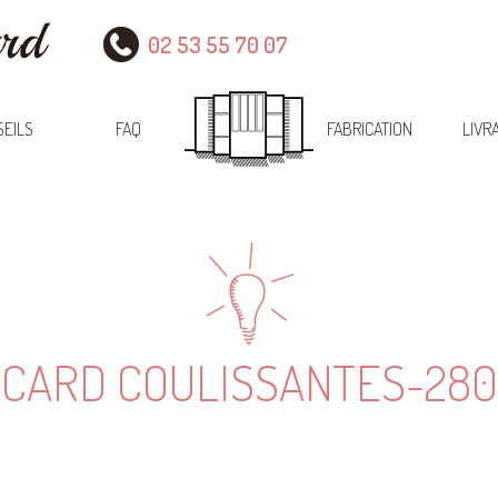
02 53 55 70 07
EILS
FAQ
FABRICATION
LIVR
ACARD COULISSANTES-28