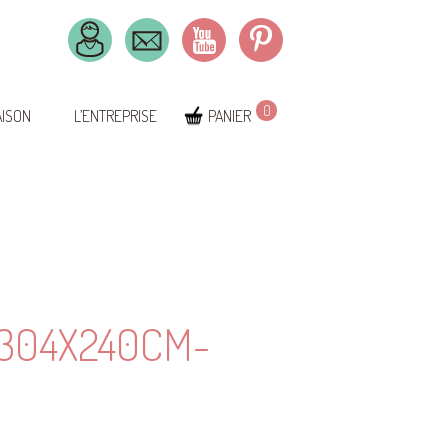
0
AISON
L’ENTREPRISE
PANIER
304X240CM-