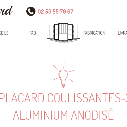
02 53 55 70 07
EILS
FAQ
FABRICATION
LIVR
 PLACARD COULISSANTES-
ALUMINIUM ANODISÉ