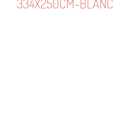
334X250CM-BLANC