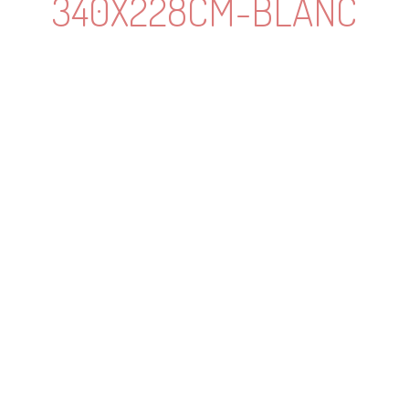
340X228CM-BLANC