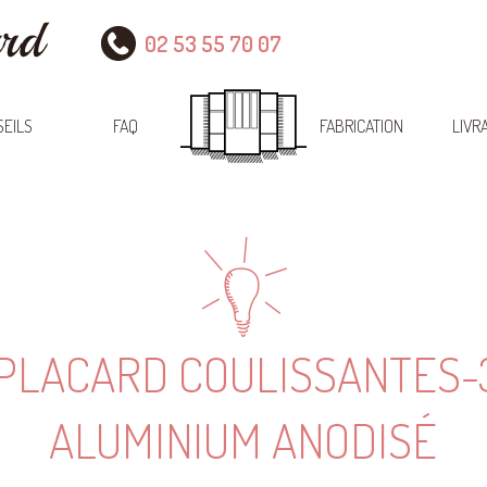
02 53 55 70 07
EILS
FAQ
FABRICATION
LIVR
 PLACARD COULISSANTES-
ALUMINIUM ANODISÉ