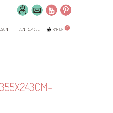
0
AISON
L’ENTREPRISE
PANIER
355X243CM-