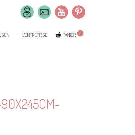
0
AISON
L’ENTREPRISE
PANIER
-90X245CM-