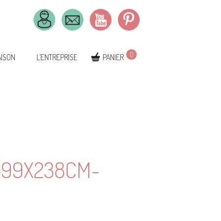
0
AISON
L’ENTREPRISE
PANIER
-99X238CM-