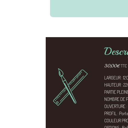
Descr
30,00
€
TTC
LARGEUR : 12
HAUTEUR : 2
PARTIE PLEINE
NOMBRE DE PA
OUVERTURE : 
PROFIL : Por
COULEUR PRO
OPTIONS : Rail