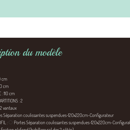
iption du modèle
0 cm
20 cm
 : 110 cm
RTITIONS : 2
2 vantaux
tes Séparation coulissantes suspendues-120x220cm-Configurateur
FIL :
Portes Séparation coulissantes suspendues-120x220cm-Configura
 fixation plafond (habillage rail des 2 côtés)