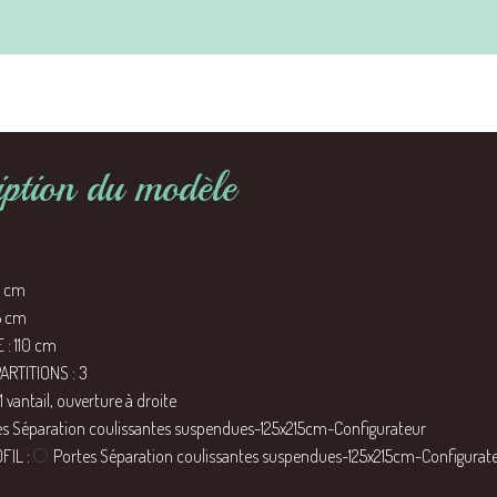
iption du modèle
5 cm
5 cm
 : 110 cm
RTITIONS : 3
vantail, ouverture à droite
es Séparation coulissantes suspendues-125x215cm-Configurateur
FIL :
Portes Séparation coulissantes suspendues-125x215cm-Configurat