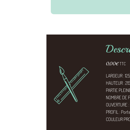
Descr
0,00
€
TTC
LARGEUR : 12
HAUTEUR : 21
PARTIE PLEINE
NOMBRE DE PA
OUVERTURE : 1 
PROFIL : Port
COULEUR PRO