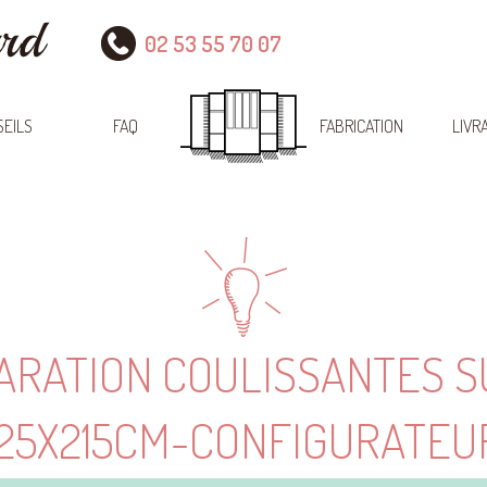
02 53 55 70 07
EILS
FAQ
FABRICATION
LIVR
ARATION COULISSANTES 
125X215CM-CONFIGURATEU