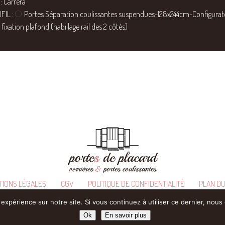
 : Carrera
FIL :
Portes Séparation coulissantes suspendues-128x244cm-Configurat
 fixation plafond (habillage rail des 2 côtés)
TIONS LÉGALES
CGV
POLITIQUE DE CONFIDENTIALITÉ
PLAN DU
©SGA 2026
 expérience sur notre site. Si vous continuez à utiliser ce dernier, nous
Ok
En savoir plus