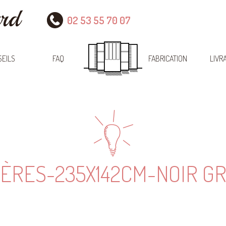
02 53 55 70 07
EILS
FAQ
FABRICATION
LIVR
ÈRES-235X142CM-NOIR G